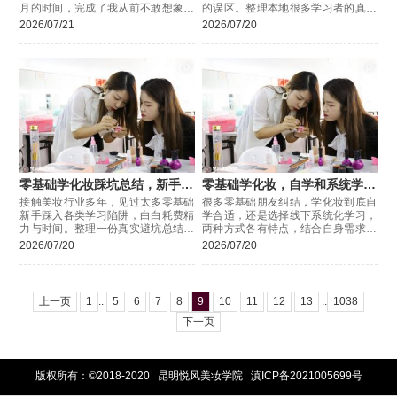
月的时间，完成了我从前不敢想象的
的误区。整理本地很多学习者的真实
蜕变。一路走来想感谢的，就是悦风
经历，分享几个一定要规避的问题，
2026/07/21
2026/07/20
美妆学院，是专业的教学、耐心负责
帮大家节省大量试错时间。
零基础学化妆踩坑总结，新手收
零基础学化妆，自学和系统学习
藏备用
怎么选？
接触美妆行业多年，见过太多零基础
很多零基础朋友纠结，学化妆到底自
新手踩入各类学习陷阱，白白耗费精
学合适，还是选择线下系统化学习，
力与时间。整理一份真实避坑总结，
两种方式各有特点，结合自身需求选
给打算入门化妆的朋友做参考。
择，才能少走弯路。
2026/07/20
2026/07/20
上一页
1
..
5
6
7
8
9
10
11
12
13
..
1038
下一页
版权所有：©2018-2020 昆明悦风美妆学院
滇ICP备2021005699号