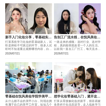
新手入门化妆分享，零基础实地
告别工厂流水线，在悦风美妆学
试听的实用判断方法
院学化妆
打算系统学习化妆的零基础新人，试
一路走来的感慨：选对行业、选对学
听是择校不可跳过的环节，很多人试
校，真的能彻底改变一个人的生活。
听时不知道重点观察哪些内容，白白
以前我一直在工厂打工，每天流水线
错过判断教学质量的机会，分享几个
重复枯燥的工作，熬夜加班、常年站
2026/07/21
2026/07/21
试听时可直接参考的观察角度。
班，环境嘈杂又压抑。每天累得身心
俱疲
零基础在悦风美妆学院学美甲逆
想学化妆零基础入门，避开这几
袭
个学习误区
从什么都不会的美甲小白，到现在拥
打算从零接触化妆的新手，很容易被
有属于自己的美甲工作室，短短几个
各类碎片化信息误导，走入低效学习