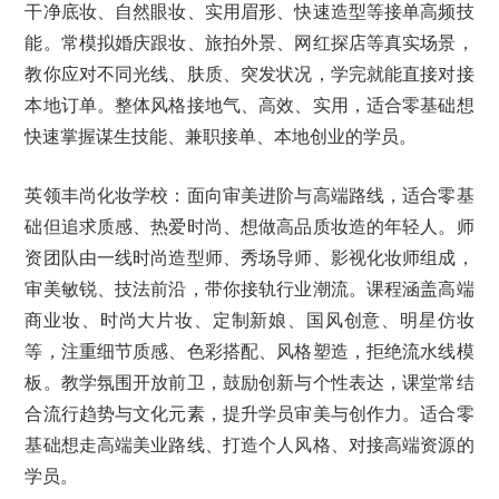
干净底妆、自然眼妆、实用眉形、快速造型等接单高频技
能。常模拟婚庆跟妆、旅拍外景、网红探店等真实场景，
教你应对不同光线、肤质、突发状况，学完就能直接对接
本地订单。整体风格接地气、高效、实用，适合零基础想
快速掌握谋生技能、兼职接单、本地创业的学员。
英领丰尚化妆学校：面向审美进阶与高端路线，适合零基
础但追求质感、热爱时尚、想做高品质妆造的年轻人。师
资团队由一线时尚造型师、秀场导师、影视化妆师组成，
审美敏锐、技法前沿，带你接轨行业潮流。课程涵盖高端
商业妆、时尚大片妆、定制新娘、国风创意、明星仿妆
等，注重细节质感、色彩搭配、风格塑造，拒绝流水线模
板。教学氛围开放前卫，鼓励创新与个性表达，课堂常结
合流行趋势与文化元素，提升学员审美与创作力。适合零
基础想走高端美业路线、打造个人风格、对接高端资源的
学员。