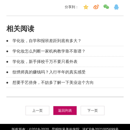
分享到：
相关阅读
学化妆，自学和报班差距到底有多大？
学化妆怎么判断一家机构教学靠不靠谱？
学化妆，新手择校千万不要只看外表
纹绣师真的赚钱吗？入行半年的真实感受
想要手艺傍身，不妨多了解一下美业这个方向
上一页
返回列表
下一页
版权所有：©2018-2020 昆明悦风美妆学院
滇ICP备2021005699号