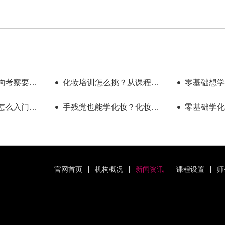
构考察要看
化妆培训怎么挑？从课程维
零基础想学
度做横向对比
找学校？过
怎么入门？
手残党也能学化妆？化妆学
零基础学化
得
程指南
校怎么选？
哪些误区？
官网首页
机构概况
新闻资讯
课程设置
师