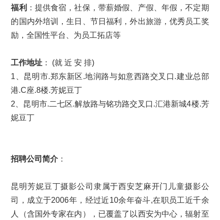
福利
：提供食宿，社保，带薪婚假、产假、年假，不定期
的国内外培训，生日、节日福利，外出旅游，优秀员工奖
励，全国性平台、为员工拓店等
工作地址
： (就 近 安 排)
1、昆明市.郑东新区.地润路与如意西路交叉口.建业总部
港.C座.8楼.芳妮豆丁
2、昆明市.二七区.解放路与铭功路交叉口.汇港新城4楼.芳
妮豆丁
招聘公司简介
：
昆明芳妮豆丁摄影公司隶属于西安芝麻开门儿童摄影公
司，成立于2006年，经过近10余年奋斗,在职员工近千余
人（含国外专家在内），已覆盖了以西安为中心，辐射至